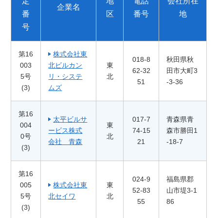
定
地
電話
会社所在
企業名
番
区
番号
地
号
第16
株式会社東
018-8
秋田県秋
003
北ビルカン
東
62-32
田市大町3
5号
リ・システ
北
51
-3-36
(3)
ムズ
第16
太平ビルサ
017-7
青森県青
004
東
ービス株式
74-15
森市勝田1
0号
北
会社 青森
21
-18-7
(3)
第16
024-9
福島県郡
005
株式会社東
東
52-83
山市堤3-1
5号
北セイワ
北
55
86
(3)