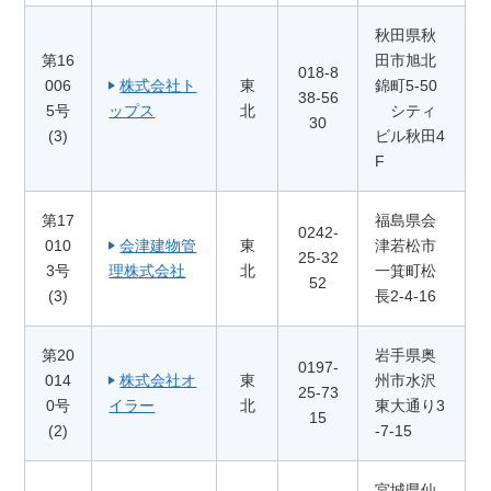
秋田県秋
第16
田市旭北
018-8
006
株式会社ト
東
錦町5-50
38-56
5号
ップス
北
シティ
30
(3)
ビル秋田4
F
第17
福島県会
0242-
010
会津建物管
東
津若松市
25-32
3号
理株式会社
北
一箕町松
52
(3)
長2-4-16
第20
岩手県奥
0197-
014
株式会社オ
東
州市水沢
25-73
0号
イラー
北
東大通り3
15
(2)
-7-15
宮城県仙