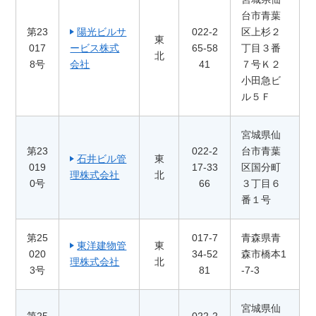
台市青葉
第23
陽光ビルサ
022-2
区上杉２
東
017
ービス株式
65-58
丁目３番
北
8号
会社
41
７号Ｋ２
小田急ビ
ル５Ｆ
宮城県仙
第23
022-2
台市青葉
石井ビル管
東
019
17-33
区国分町
理株式会社
北
0号
66
３丁目６
番１号
第25
017-7
青森県青
東洋建物管
東
020
34-52
森市橋本1
理株式会社
北
3号
81
-7-3
宮城県仙