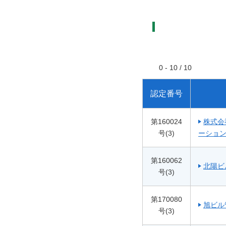
0 - 10 / 10
認定番号
第160024
株式会
号(3)
ーショ
第160062
北陽ビ
号(3)
第170080
旭ビル
号(3)